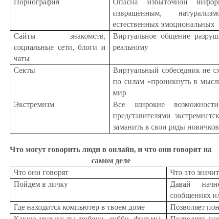
Порнография
Опасна избыточной инфор
извращенным, натурали
естественных эмоциональных 
Сайты знакомств,
Виртуальное общение разруш
социальные сети, блоги и
реальному
чаты
Секты
Виртуальный собеседник не сх
по силам «проникнуть в мысли
мир
Экстремизм
Все широкие возможности
представителями экстремистс
заманить в свои ряды новичко
Что могут говорить люди в онлайн, и что они говорят на
самом деле
Что они говорят
Что это значи
Пойдем в личку
Давай нач
сообщениях и
Где находится компьютер в твоем доме
Позволяет пон
Какую музыку ты любишь, хобби, фильмы,
Позволяет по