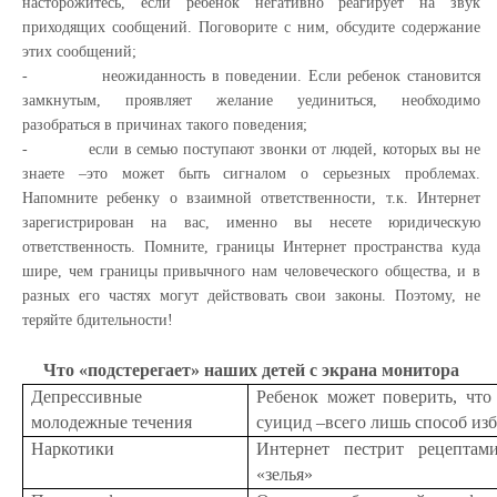
насторожитесь, если ребенок негативно реагирует на звук
приходящих сообщений. Поговорите с ним, обсудите содержание
этих сообщений;
-
неожиданность в поведении. Если ребенок становится
замкнутым, проявляет желание уединиться, необходимо
разобраться в причинах такого поведения;
-
если в семью поступают звонки от людей, которых вы не
знаете –это может быть сигналом о серьезных проблемах.
Напомните ребенку о взаимной ответственности, т.к. Интернет
зарегистрирован на вас,
именно вы н
есете юридическую
ответственность. Помните, границы Интернет пространства куда
шире, чем границы привычного нам человеческого общества, и в
разных его частях могут действовать свои законы. Поэтому, не
теряйте бдительности!
Что «подстерегает» наших детей с экрана монитора
Депрессивные
Ребенок может поверить, что
молодежные течения
суицид –всего лишь способ из
Наркотики
Интернет пестрит рецептам
«зелья»