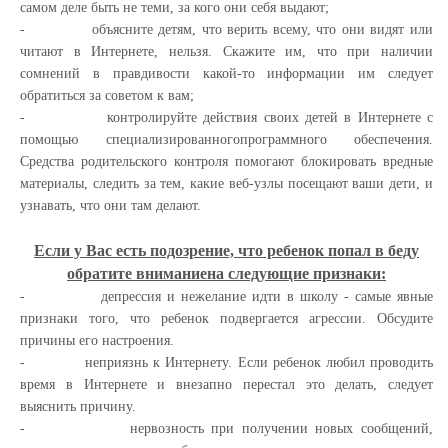
самом деле быть не теми, за кого они себя выдают;
-
объясните детям, что верить всему, что они видят или
читают в Интернете, нельзя. Скажите им, что при наличии
сомнений в правдивости какой-то информации им следует
обратиться за советом к вам;
-
контролируйте действия своих детей в Интернете с
помощью специализированногопро
г
раммного обеспечения.
Средства родительского контроля помогают блокировать вредные
материалы, следить за тем, какие веб-узлы посещают ваши дети, и
узнавать, что они там делают.
Если у Вас есть подозрение, что ребенок попал в беду
обратите вниманиена следующие признаки:
-
депрессия и нежелание идти в школу - самые явные
признаки того, что ребенок подвергается агрессии. Обсудите
причины его настроения.
-
неприязнь к Интернету. Если ребенок любил проводить
время в Интернете и внезапно перестал это делать, следует
выяснить причину.
-
нервозность при получении новых сообщений,