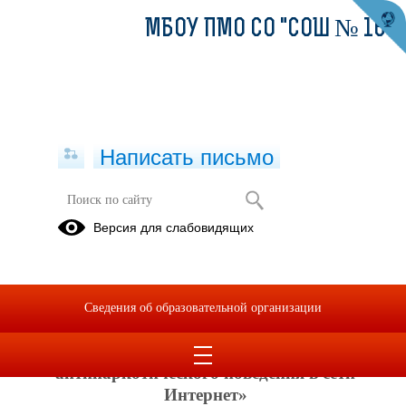
МБОУ ПМО СО "СОШ № 16"
Написать письмо
Памятка «Об основах безопасности
Версия для слабовидящих
антинаркотического поведения в
сети Интернет»
05.10.2023
Сведения об образовательной организации
Памятка
«Об основах безопасности
антинаркотического поведения в сети
Интернет»