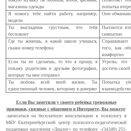
магазины одежды
попытка втере
Я помогу тебе найти работу, например,
Они обманываю
модели
Ты выгладишь грустным, что тебя
Пытаются вте
беспокоит
симпатию
Где ты живешь, в какой школе учишься,
Спрашивают 
скажи номер телефона
того, как об
комфортно
Если ты не сделаешь, то что я прошу, я
Угрозы, это 
покажу родителям и друзьям фотографии,
достичь своей
которые ты мне отправил
Ты любовь всей моей жизни. Ты
Попытка уб
единственный человек, которому я доверяю
взаимодейств
Если Вы заметили у своего ребенка тревожные
признаки, связные с общением в Интернете, Вы можете
:
-записаться на бесплатную консультацию к психологу в
МБУ Екатеринбургский центр психолого-педагогической
поддержки населения «Диалог» по телефону –(34349) 251-