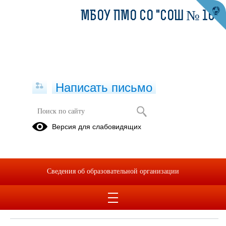
МБОУ ПМО СО "СОШ № 16"
Написать письмо
Версия для слабовидящих
Локальные нормативные акты в
сфере обеспечения
информационной безопасности
обучающихся
Сведения об образовательной организации
Нормативное регулирование