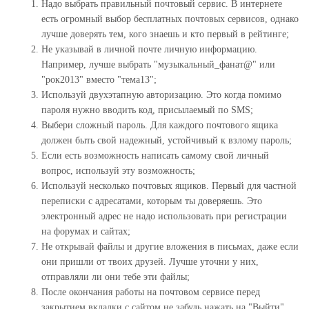
Надо выбрать правильный почтовый сервис. В интернете
есть огромный выбор бесплатных почтовых сервисов, однако
лучше доверять тем, кого знаешь и кто первый в рейтинге;
Не указывай в личной почте личную информацию.
Например, лучше выбрать "музыкальный_фанат@" или
"рок2013" вместо "тема13";
Используй двухэтапную авторизацию. Это когда помимо
пароля нужно вводить код, присылаемый по SMS;
Выбери сложный пароль. Для каждого почтового ящика
должен быть свой надежный, устойчивый к взлому пароль;
Если есть возможность написать самому свой личный
вопрос, используй эту возможность;
Используй несколько почтовых ящиков. Первый для частной
переписки с адресатами, которым ты доверяешь. Это
электронный адрес не надо использовать при регистрации
на форумах и сайтах;
Не открывай файлы и другие вложения в письмах, даже если
они пришли от твоих друзей. Лучше уточни у них,
отправляли ли они тебе эти файлы;
После окончания работы на почтовом сервисе перед
закрытием вкладки с сайтом не забудь нажать на "Выйти".